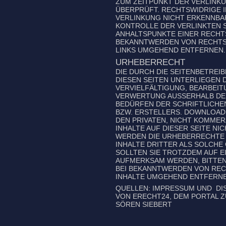
ZUM ZEITPUNKT DER VERLINK
ÜBERPRÜFT. RECHTSWIDRIGE 
VERLINKUNG NICHT ERKENNBAR
KONTROLLE DER VERLINKTEN 
ANHALTSPUNKTE EINER RECHT
BEKANNTWERDEN VON RECHTS
LINKS UMGEHEND ENTFERNEN.
URHEBERRECHT
DIE DURCH DIE SEITENBETREI
DIESEN SEITEN UNTERLIEGEN 
VERVIELFÄLTIGUNG, BEARBEIT
VERWERTUNG AUSSERHALB DER
EDÜRFEN DER SCHRIFTLICHEN 
ZW. ERSTELLERS. DOWNLOADS U
EN PRIVATEN, NICHT KOMMERZ
NHALTE AUF DIESER SEITE NIC
ERDEN DIE URHEBERRECHTE D
NHALTE DRITTER ALS SOLCHE 
SOLLTEN SIE TROTZDEM AUF 
AUFMERKSAM WERDEN, BITTEN
BEI BEKANNTWERDEN VON RE
INHALTE UMGEHEND ENTFERNE
QUELLEN:
IMPRESSUM
UND
DI
VON ERECHT24, DEM PORTAL 
SÖREN SIEBERT